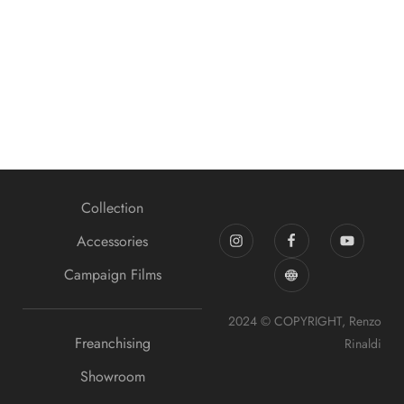
Banner promotion
Collection
Accessories
Campaign Films
2024 © COPYRIGHT, Renzo
Freanchising
Rinaldi
Showroom